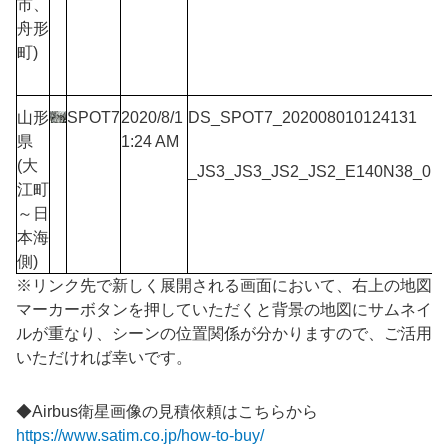
市、
舟形
町)
山形
SPOT7
2020/8/1
DS_SPOT7_202008010124131
県
1:24 AM
(大
_JS3_JS3_JS2_JS2_E140N38_01
江町
～日
本海
側)
※リンク先で新しく展開される画面において、右上の地図
マーカー
ボタンを押していただくと背景の地図にサムネイ
ルが重なり、シーンの位置関係が分かりますので、ご活用
いただければ幸いです。
◆Airbus衛星画像の見積依頼はこちらから
https://www.satim.co.jp/how-to-buy/