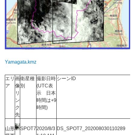
Yamagata.kmz
エリ
画
衛星種
撮影日時
シーンID
ア
像
別
(UTC表
リ
示 日本
ン
時間は+9
ク
時間)
先
山形
SPOT7
2020/8/3
DS_SPOT7_202008030110289