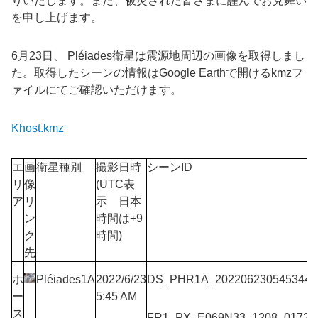
りいたします。また、被災された皆さまに謹んでお見舞い
を申し上げます。
6月23日、 Pléiades衛星は震源地周辺の画像を取得しまし
た。取得したシーンの情報はGoogle Earthで開けるkmzフ
ァイルにてご確認いただけます。
Khost.kmz
エ
画
衛星種別
撮影日時
シーンID
リ
像
(UTC表
ア
リ
示 日本
ン
時間は+9
ク
時間)
先
ホ
Pléiades1A
2022/6/23
DS_PHR1A_202206230545344_
ー
5:45 AM
ス
FR1_PX_E069N33_1208_01728